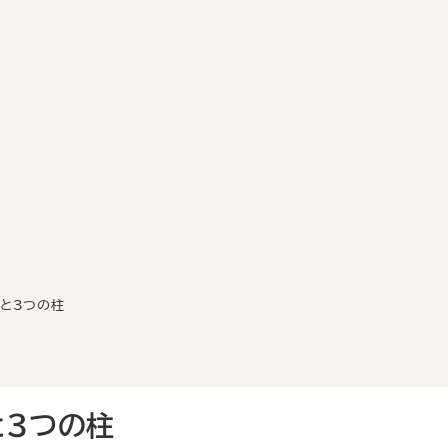
字と3つの柱
と3つの柱