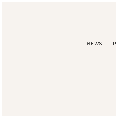
メ
イ
ン
コ
ン
テ
NEWS
P
ン
ツ
へ
移
動