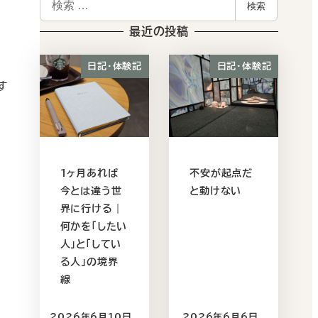
検索
索
最近の投稿
日記・体験記
日記・体験記
す
1ヶ月あれば
不安が起点だ
今とは違う世
と動けない
界に行ける｜
何かを｢したい
人｣と｢してい
る人｣の境界
線
2026年6月10日
2026年6月6日