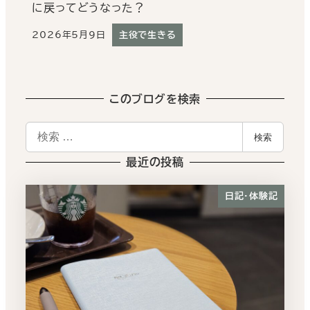
に戻ってどうなった？
2026年5月9日
主役で生きる
投稿日
このブログを検索
検
検索
索
最近の投稿
日記・体験記