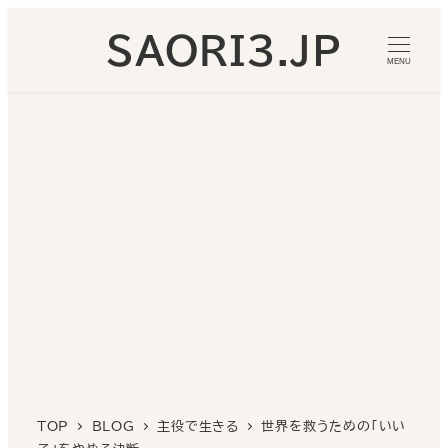
メ
SAORI3.JP
イ
MENU
ン
コ
ン
テ
ン
ツ
へ
移
動
TOP
BLOG
主役で生きる
世界を救うための「いい