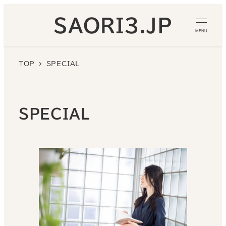
メ
SAORI3.JP
イ
MENU
ン
コ
TOP
SPECIAL
ン
テ
ン
ツ
SPECIAL
へ
移
動